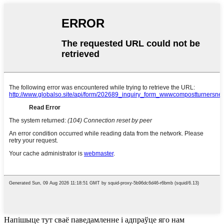
Напішыце тут сваё паведамленне і адпраўце яго нам