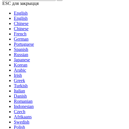
ESC для закрыцця
English
English
Chinese
Chinese
French
German
Portuguese
Spanish
Russian
Japanese
Korean
Arabic
Irish
Greek
Turkish
Italian
Danish
Romanian
Indonesian
Czech
Afrikaans
Swedish
Polish