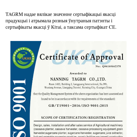
TAGRM надае вялікае значэнне сертыфікацыі якасці
прадукцыі і атрымала розныя ўнутраныя патэнты і
сертыфікаты якасці ў Кітаі, а таксама сертыфікат CE.