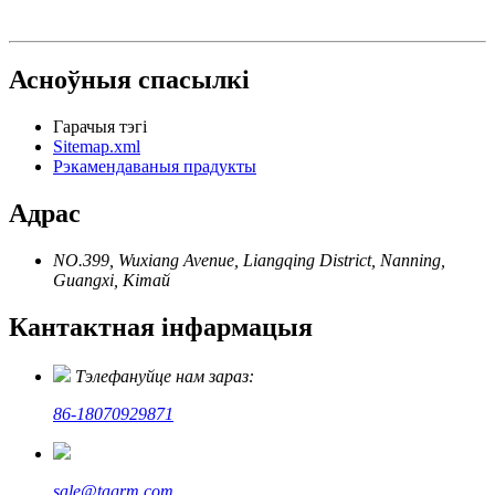
Асноўныя спасылкі
Гарачыя тэгі
Sitemap.xml
Рэкамендаваныя прадукты
Адрас
NO.399, Wuxiang Avenue, Liangqing District, Nanning,
Guangxi, Кітай
Кантактная інфармацыя
Тэлефануйце нам зараз:
86-18070929871
sale@tagrm.com