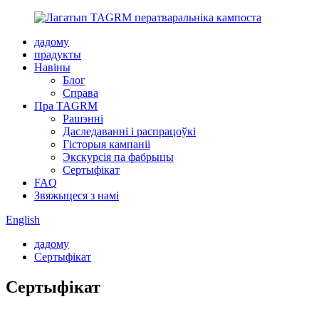
дадому
прадукты
Навіны
Блог
Справа
Пра TAGRM
Рашэнні
Даследаванні і распрацоўкі
Гісторыя кампаніі
Экскурсія па фабрыцы
Сертыфікат
FAQ
Звяжыцеся з намі
English
дадому
Сертыфікат
Сертыфікат